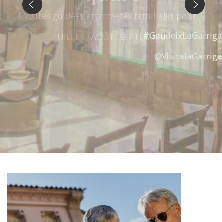
Précédent
Suivant
#GaudeixLaGarriga
@VisitalaGarriga