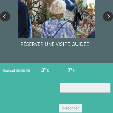
RÉSERVER UNE VISITE GUIDÉE
CEN
HIS
0
0
Samedi 08/08/26
S'abonner