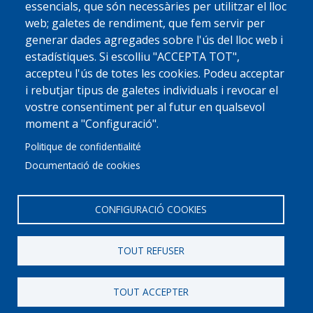
essencials, que són necessàries per utilitzar el lloc
web; galetes de rendiment, que fem servir per
generar dades agregades sobre l'ús del lloc web i
estadístiques. Si escolliu "ACCEPTA TOT",
accepteu l'ús de totes les cookies. Podeu acceptar
i rebutjar tipus de galetes individuals i revocar el
vostre consentiment per al futur en qualsevol
moment a "Configuració".
Politique de confidentialité
Documentació de cookies
CONFIGURACIÓ COOKIES
TOUT REFUSER
© 2022 Ajuntament La Garriga
Avis legal
Protecció de dades
Política de Cookies
Implementat per
Perception
TOUT ACCEPTER