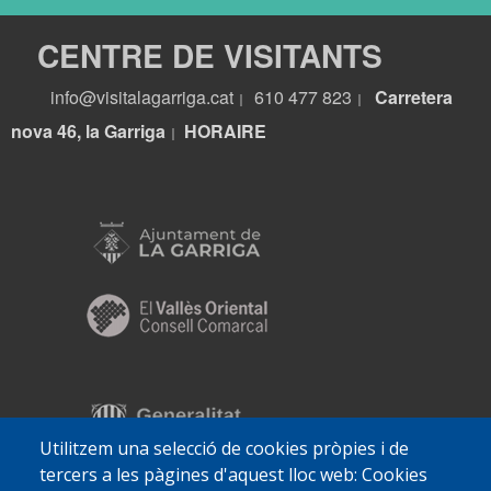
CENTRE DE VISITANTS
info@visitalagarriga.cat
610 477 823
Carretera
|
|
nova 46, la Garriga
HORA
IRE
|
Utilitzem una selecció de cookies pròpies i de
tercers a les pàgines d'aquest lloc web: Cookies