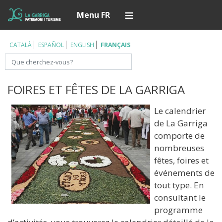
Aller
Í
Menu FR
au
contenu
principal
CATALÀ
ESPAÑOL
ENGLISH
FRANÇAIS
Rechercher
FOIRES ET FÊTES DE LA GARRIGA
Le calendrier
de La Garriga
comporte de
nombreuses
fêtes, foires et
événements de
tout type. En
consultant le
programme