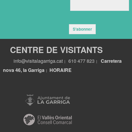
S'abonner
CENTRE DE VISITANTS
info@visitalagarriga.cat
610 477 823
Carretera
|
|
nova 46, la Garriga
HORA
IRE
|