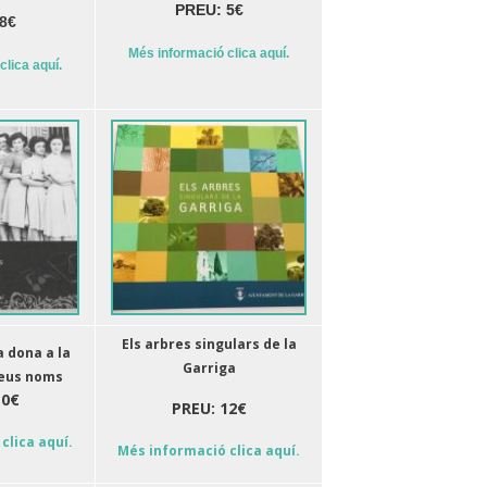
PREU: 5€
8€
Més informació clica aquí.
clica aquí.
Els arbres singulars de la
a dona a la
Garriga
seus noms
10€
PREU: 12€
clica aquí.
Més informació clica aquí.