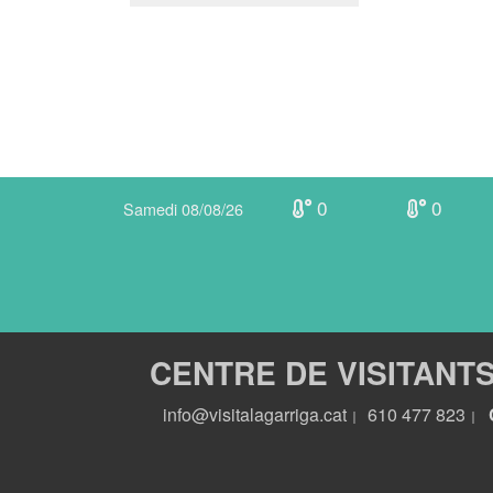
0
0
Samedi 08/08/26
CENTRE DE VISITANT
info@visitalagarriga.cat
610 477 823
|
|