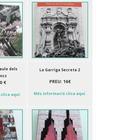
aule dels
La Garriga Secreta 2
encs
PREU: 16€
0 €
Més informació clica aquí.
clica aquí.