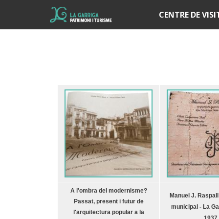
Í
CENTRE DE VIS
A l'ombra del modernisme?
Manuel J. Raspall 
Passat, present i futur de
municipal - La Ga
l'arquitectura popular a la
1937