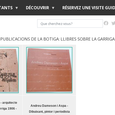
Aller
ITANTS
DÉCOUVRIR
RÉSERVEZ UNE VISITE GUID
au
contenu
Rechercher
principal
PUBLICACIONS DE LA BOTIGA: LLIBRES SOBRE LA GARRIGA
- arquitecte
Andreu Dameson i Aspa -
rriga 1906 -
Dibuixant, pintor i periodista