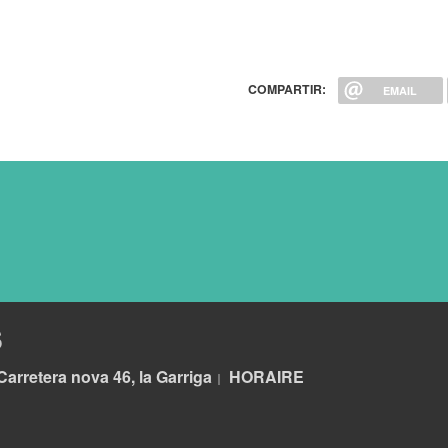
COMPARTIR:
EMAIL
S
Carretera nova 46, la Garriga
HORA
IRE
|