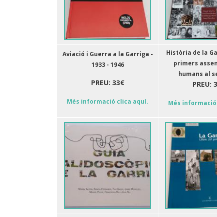
Història de la Ga
Aviació i Guerra a la Garriga -
primers asse
1933 - 1946
humans al se
PREU: 33€
PREU: 
Més informació clica aquí.
Més informació 