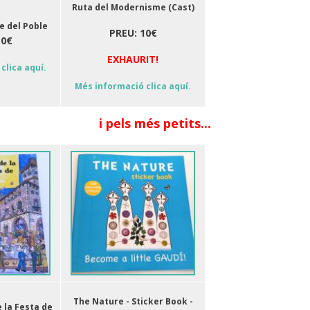
Ruta del Modernisme (Cast)
re del Poble
PREU: 10€
10€
EXHAURIT!
clica aquí.
Més informació clica aquí.
i pels més petits...
The Nature - Sticker Book -
e la Festa de