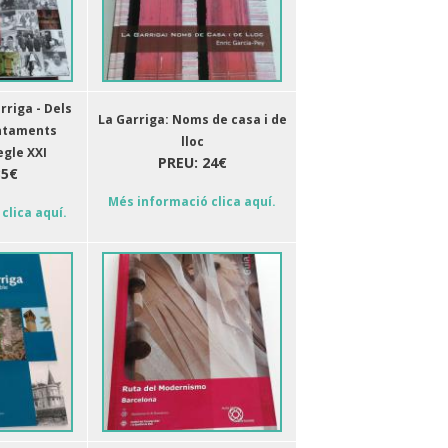
rriga - Dels
La Garriga: Noms de casa i de
ntaments
lloc
gle XXI
PREU: 24€
35€
Més informació clica aquí.
clica aquí.