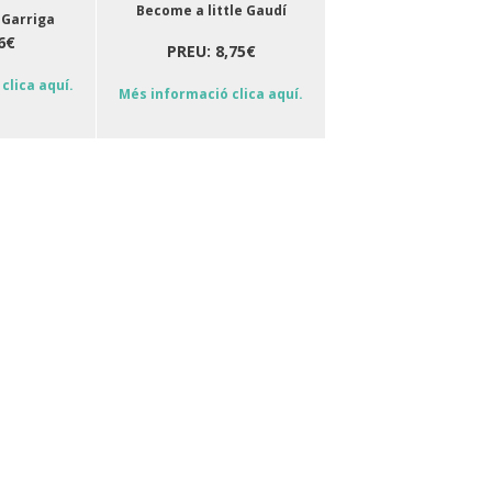
Become a little Gaudí
 Garriga
6€
PREU: 8,75€
clica aquí.
Més informació clica aquí.