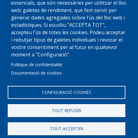
essencials, que són necessàries per utilitzar el lloc
web; galetes de rendiment, que fem servir per
generar dades agregades sobre l'ús del lloc web i
estadístiques. Si escolliu "ACCEPTA TOT",
accepteu l'ús de totes les cookies. Podeu acceptar
i rebutjar tipus de galetes individuals i revocar el
vostre consentiment per al futur en qualsevol
moment a "Configuració".
Politique de confidentialité
Documentació de cookies
CONFIGURACIÓ COOKIES
TOUT REFUSER
© 2022 Ajuntament La Garriga
Avis legal
Protecció de dades
Política de Cookies
Implementat per
Perception
TOUT ACCEPTER