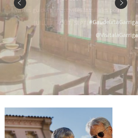
Précédent
Suivant
#GaudeixLaGarriga
@VisitalaGarriga