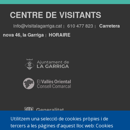
CENTRE DE VISITANTS
info@visitalagarriga.cat
610 477 823
Carretera
|
|
nova 46, la Garriga
HORA
IRE
|
Utilitzem una selecció de cookies pròpies i de
tercers a les pàgines d'aquest lloc web: Cookies