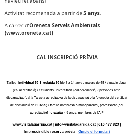
havíeu fet abans!
Activitat recomenada a partir de
5 anys
.
A càrrec d'
Oreneta Serveis Ambientals
(www.oreneta.cat)
CAL INSCRIPCIÓ PRÈVIA
Tarifes:
 individual 5€  |  reduïda 3€
 [de 8 a 14 anys / majors de 65 / situació d'atur 
(cal acreditació) / estudiants universitaris (cal acreditació) / persones amb 
discapacitat (cal la Targeta acreditativa de la discapacitat o la fotocòpia del certificat 
de disminució de l'ICASS) / família nombrosa o monoparental, professorat (cal 
acreditació)] | 
gratuïta
 < 8 anys, membres de l’AIP
www.visitalagarriga.cat
 | 
info@visitalagarriga.ca
t | 610 477 823 | 
Imprescindible reserva prèvia: 
Omple el formulari