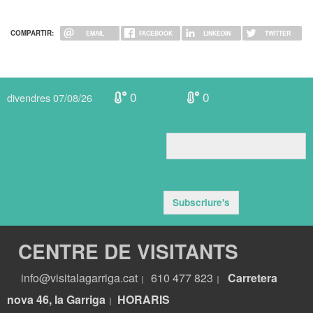
COMPARTIR:
EMAIL
FACEBOOK
LINKEDIN
TWITTER
0
0
divendres 07/08/26
Subscriure's
CENTRE DE VISITANTS
info@visitalagarriga.cat
610 477 823
Carretera
|
|
nova 46, la Garriga
HORARIS
|