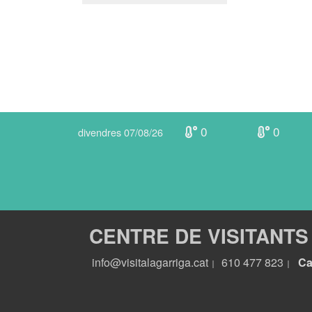
0
0
divendres 07/08/26
CENTRE DE VISITANTS
info@visitalagarriga.cat
610 477 823
Ca
|
|