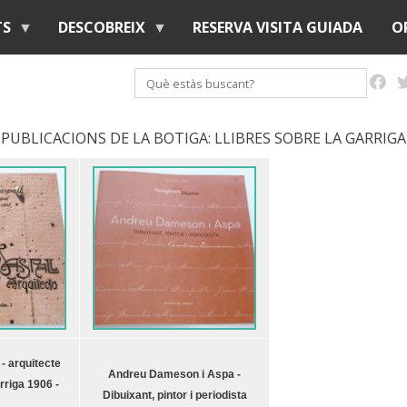
Vés
TS
DESCOBREIX
RESERVA VISITA GUIADA
O
al
contingut
Cerca
PUBLICACIONS DE LA BOTIGA: LLIBRES SOBRE LA GARRIGA
- arquitecte
Andreu Dameson i Aspa -
rriga 1906 -
Dibuixant, pintor i periodista