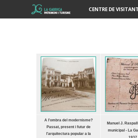
Í
CENTRE DE VISITAN
A l'ombra del modernisme?
Manuel J. Raspall 
Passat, present i futur de
municipal - La Ga
l'arquitectura popular a la
1937