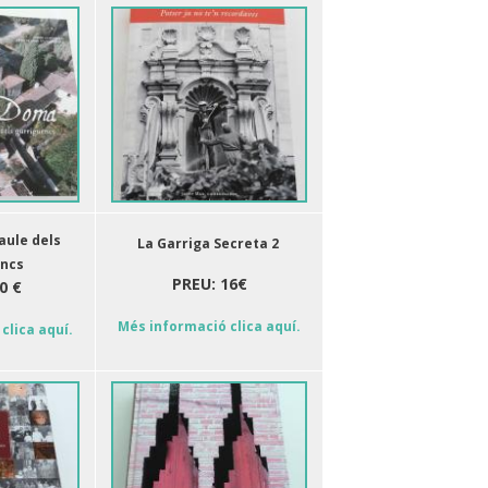
aule dels
La Garriga Secreta 2
encs
PREU: 16€
0 €
Més informació clica aquí.
clica aquí.