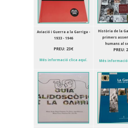
Història de la Ga
Aviació i Guerra a la Garriga -
primers asse
1933 - 1946
humans al se
PREU: 23€
PREU: 
Més informació clica aquí.
Més informació 