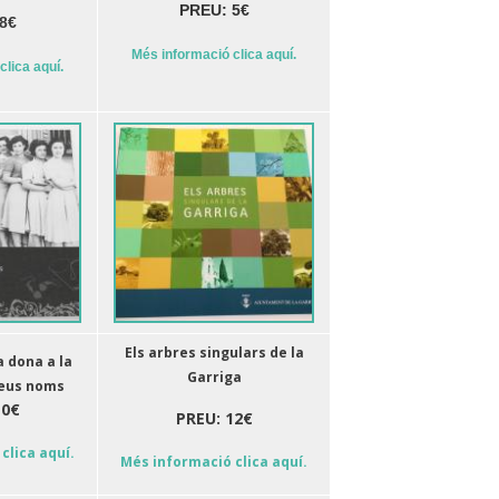
PREU: 5€
8€
Més informació clica aquí.
clica aquí.
Els arbres singulars de la
a dona a la
Garriga
seus noms
10€
PREU: 12€
clica aquí.
Més informació clica aquí.