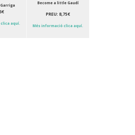
Become a little Gaudí
 Garriga
6€
PREU: 8,75€
clica aquí.
Més informació clica aquí.