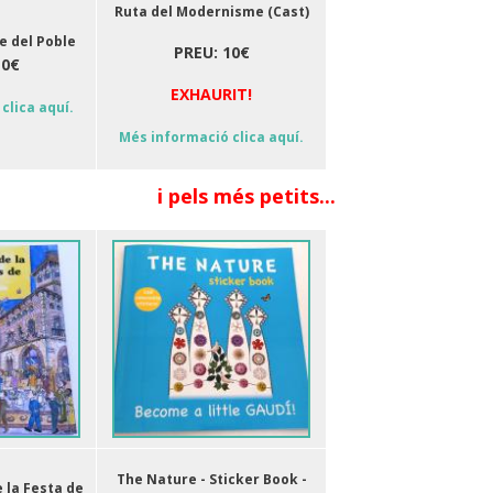
Ruta del Modernisme (Cast)
re del Poble
PREU: 10€
10€
EXHAURIT!
clica aquí.
Més informació clica aquí.
i pels més petits...
The Nature - Sticker Book -
e la Festa de