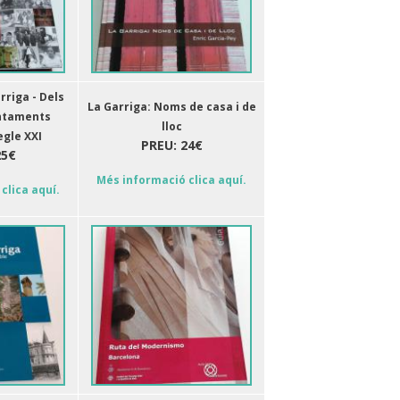
rriga - Dels
La Garriga: Noms de casa i de
ntaments
lloc
gle XXI
PREU: 24€
25€
Més informació clica aquí.
clica aquí.