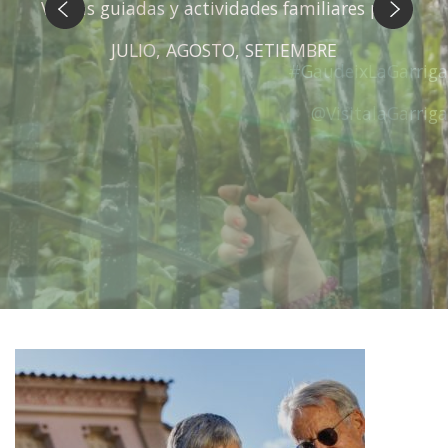
Anterior
Siguiente
#GaudeixLaGarriga
@VisitalaGarriga