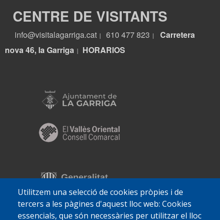
CENTRE DE VISITANTS
info@visitalagarriga.cat
610 477 823
Carretera
|
|
nova 46, la Garriga
HORARIOS
|
Utilitzem una selecció de cookies pròpies i de
tercers a les pàgines d'aquest lloc web: Cookies
essencials, que són necessàries per utilitzar el lloc