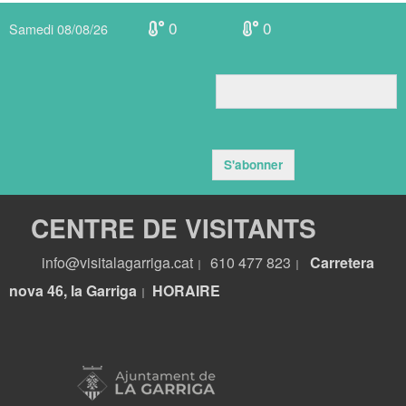
0
0
Samedi 08/08/26
S'abonner
CENTRE DE VISITANTS
info@visitalagarriga.cat
610 477 823
Carretera
|
|
nova 46, la Garriga
HORA
IRE
|