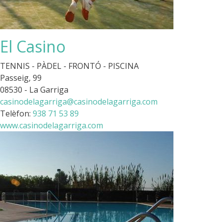
El Casino
TENNIS - PÀDEL - FRONTÓ - PISCINA
Passeig, 99
08530 - La Garriga
casinodelagarriga@casinodelagarriga.com
Telèfon:
938 71 53 89
www.casinodelagarriga.com