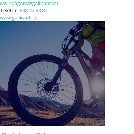
casinofigaro@gallicant.cat
Telèfon:
938 42 93 82
www.gallicant.cat