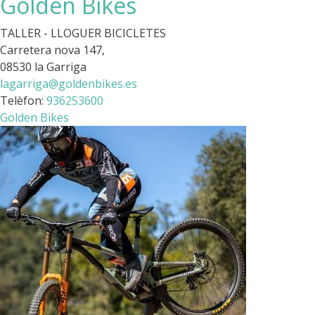
Golden Bikes
TALLER - LLOGUER BICICLETES
Carretera nova 147,
08530 la Garriga
lagarriga@goldenbikes.es
Telèfon:
936253600
Golden Bikes