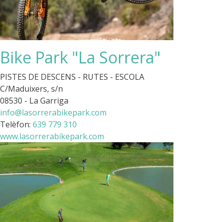
Bike Park "La Sorrera"
PISTES DE DESCENS - RUTES - ESCOLA
C/Maduixers, s/n
08530 - La Garriga
info@lasorrerabikepark.com
Telèfon:
639 779 310
www.lasorrerabikepark.com