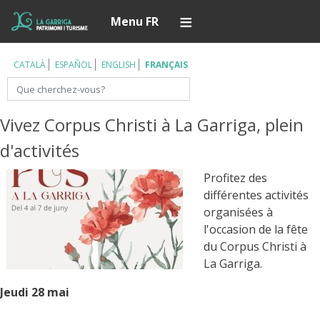
Aller
Í
Menu FR
au
contenu
principal
CATALÀ
ESPAÑOL
ENGLISH
FRANÇAIS
Rechercher
Vivez Corpus Christi à La Garriga, plein
d'activités
Profitez des
différentes activités
organisées à
l'occasion de la fête
du Corpus Christi à
La Garriga.
Jeudi 28 mai