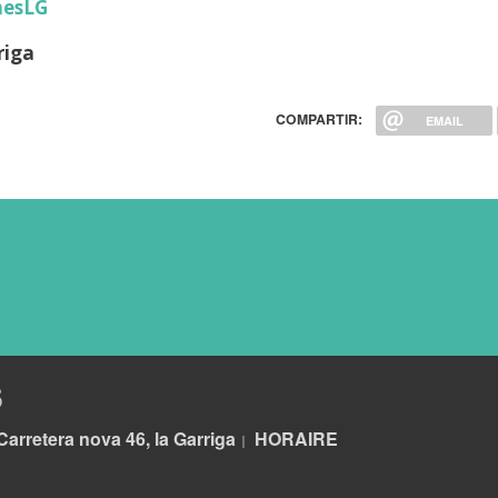
nesLG
riga
COMPARTIR:
EMAIL
S
Carretera nova 46, la Garriga
HORA
IRE
|