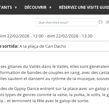
Aller
ITANTS
DÉCOUVRIR
RÉSERVEZ UNE VISITE GUID
au
contenu
Rechercher
principal
dim 22/02/2026 - 12:00
-
dim 22/02/2026 - 13:30
 sortida:
A la plaça de Can Dachs
ses gitanes du Vallès dans le Vallès, elles sont général
 formation de bandes de couples en rang, avec des casta
elles sautent et dansent au rythme de la musique, souve
des de Gypsy Dance entrent sur la place avec un galop d
nts types de genres comme la valse, la polka, le xotis, le
a... et terminent la fête avec le galop de sortie.