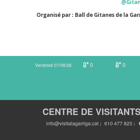
@Gita
Organisé par : Ball de Gitanes de la Gar
0
0
Vendredi 07/08/26
CENTRE DE VISITANT
info@visitalagarriga.cat
610 477 823
|
|