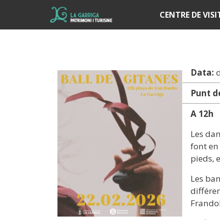
Í
CENTRE DE VIS
Data:
Punt de
A 12h
Les dan
font en
pieds, 
Les ban
différe
Frandol