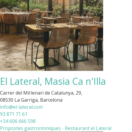
El Lateral, Masia Ca n'Illa
Carrer del Mil·lenari de Catalunya, 29,
08530 La Garriga, Barcelona
info@el-lateral.com
93 871 71 61
+34 606 666 598
Propostes gastronòmiques - Restaurant el Lateral