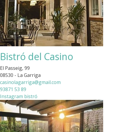
Bistró del Casino
El Passeig, 99
08530 - La Garriga
casinolagarriga@gmail.com
93871 53 89
Instagram bistró