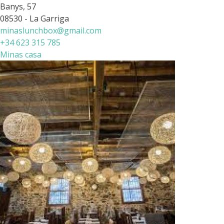
Banys, 57
08530 - La Garriga
minaslunchbox@gmail.com
+34 623 315 785
Minas casa