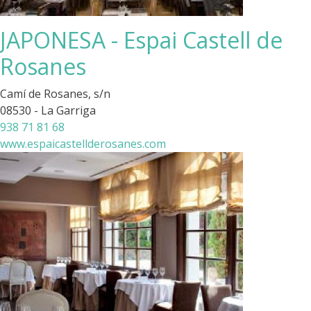
JAPONESA - Espai Castell de
Rosanes
Camí de Rosanes, s/n
08530 - La Garriga
938 71 81 68
www.espaicastellderosanes.com