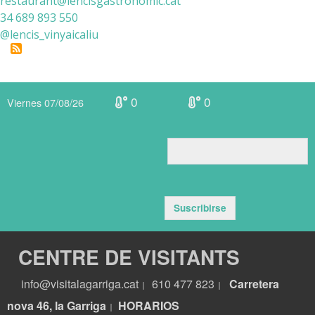
restaurant@lencisgastronomic.cat
34 689 893 550
@lencis_vinyaicaliu
0
0
Viernes 07/08/26
Suscribirse
CENTRE DE VISITANTS
info@visitalagarriga.cat
610 477 823
Carretera
|
|
nova 46, la Garriga
HORARIOS
|