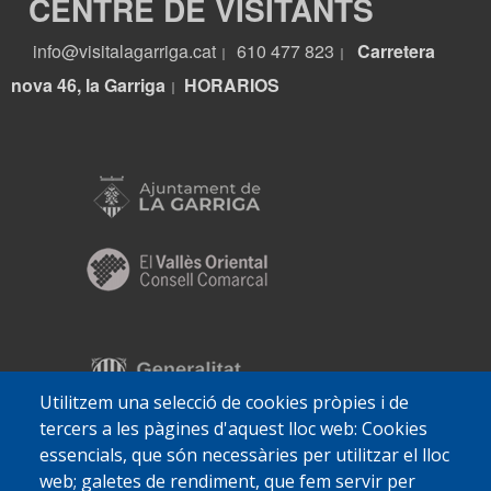
CENTRE DE VISITANTS
18 de enero de 2026
domingo
info@visitalagarriga.cat
610 477 823
Carretera
|
|
9:30
La Media Maratón
nova 46, la Garriga
HORARIOS
|
11:00
ITINERARIO GUIADO: “El modernismo de la
burguesía. Arquitectura, aguas y jardines”
17:00
TEATRO DOCUMENTAL: Iaia
18:30
Baile de la gente mayor
19 de enero de 2026
lunes
18:15
Cartelera Cine Alhambra 19/01
23 de enero de 2026
viernes
Utilitzem una selecció de cookies pròpies i de
18:00
Mercado de intercambio joven
tercers a les pàgines d'aquest lloc web: Cookies
essencials, que són necessàries per utilitzar el lloc
24 de enero de 2026
sábado
web; galetes de rendiment, que fem servir per