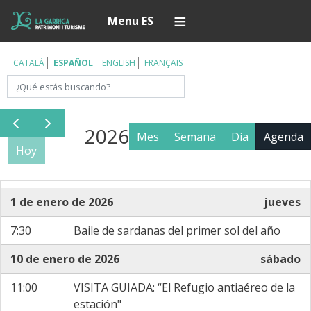
Pasar
Í
Menu ES
al
contenido
principal
CATALÀ
ESPAÑOL
ENGLISH
FRANÇAIS
Buscar
2026
Mes
Semana
Día
Agenda
Hoy
1 de enero de 2026
jueves
7:30
Baile de sardanas del primer sol del año
10 de enero de 2026
sábado
11:00
VISITA GUIADA: “El Refugio antiaéreo de la
estación"