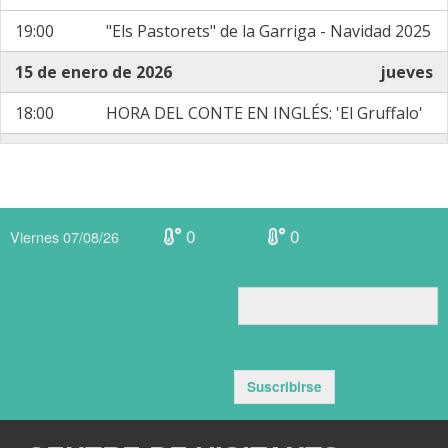
19:00
"Els Pastorets" de la Garriga - Navidad 2025
15 de enero de 2026
jueves
18:00
HORA DEL CONTE EN INGLÉS: 'El Gruffalo'
16 de enero de 2026
viernes
17:30
Cartelera Cine Alhambra 16/01 - 19/01
0
0
17 de enero de 2026
sábado
Viernes 07/08/26
15:30
CINE INFANTIL EN CATALÁN: 'Zootropolis
2'
19:00
MÚSICA: Concierto de Año Nuevo con Arts
Simfònica Jove
Suscribirse
19:00
SANGARRA en Strogoff: Jazz con Fede
Álvarez Trio