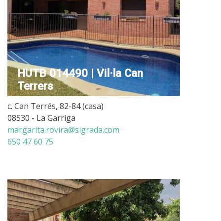
HUTB 014490 | Vil·la Can
Terrers
c. Can Terrés, 82-84 (casa)
08530 - La Garriga
margarita.rovira@sigrada.com
650 47 60 75