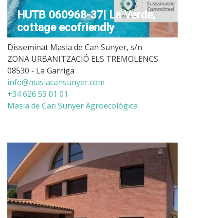
HUTB 060968-37| La Verde,
cottage ecofriendly
Disseminat Masia de Can Sunyer, s/n
ZONA URBANITZACIÓ ELS TREMOLENCS
08530 - La Garriga
info@masiacansunyer.com
+34 626 59 01 01
Masia de Can Sunyer Agroecològica