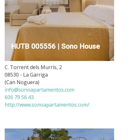
HUTB 005556 | Sono House
C. Torrent dels Murris, 2
08530 - La Garriga
(Can Noguera)
info@sonoapartamentos.com
606 79 56 43
http://www.sonoapartamentos.com/