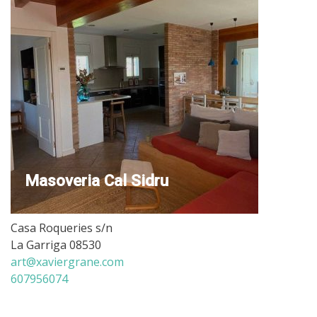
Masoveria Cal Sidru
Casa Roqueries s/n
La Garriga 08530
art@xaviergrane.com
607956074