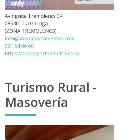
only
Avinguda Tremolencs 34
08530 - La Garriga
(ZONA TREMOLENCS)
info@sonoapartamentos.com
931 64 06 60
https://sonoapartamentos.com/
Turismo Rural -
Masovería