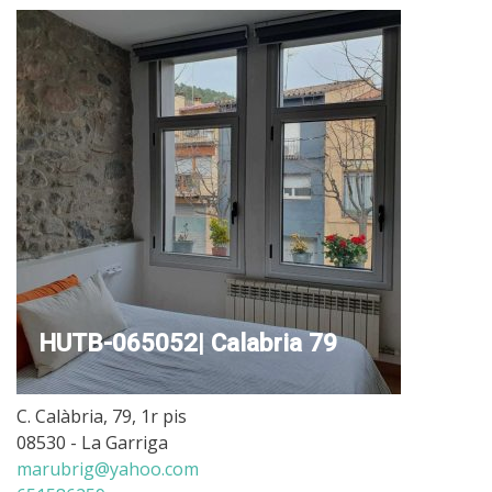
HUTB-065052| Calabria 79
C. Calàbria, 79, 1r pis
08530 - La Garriga
marubrig@yahoo.com