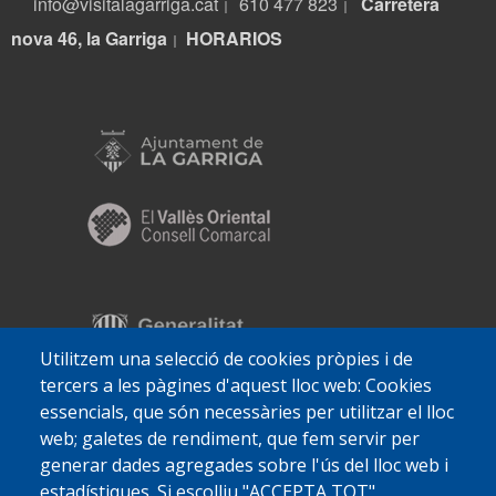
info@visitalagarriga.cat
610 477 823
Carretera
|
|
nova 46, la Garriga
HORARIOS
|
Utilitzem una selecció de cookies pròpies i de
tercers a les pàgines d'aquest lloc web: Cookies
essencials, que són necessàries per utilitzar el lloc
web; galetes de rendiment, que fem servir per
generar dades agregades sobre l'ús del lloc web i
estadístiques. Si escolliu "ACCEPTA TOT",