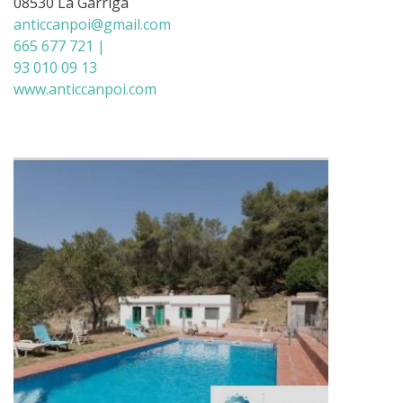
08530 La Garriga
anticcanpoi@gmail.com
665 677 721 |
93 010 09 13
www.anticcanpoi.com