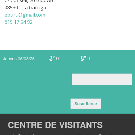
C/ Consell, 76 Bloc AB
08530 - La Garriga
epurti@gmail.com
619 17 54 92
0
0
Jueves 06/08/26
Suscribirse
CENTRE DE VISITANTS