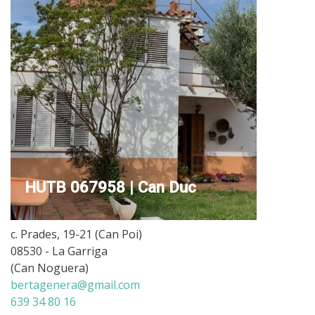
HUTB 067958 | Can Duc
c. Prades, 19-21 (Can Poi)
08530 - La Garriga
(Can Noguera)
bertagenera@gmail.com
639 34 80 16