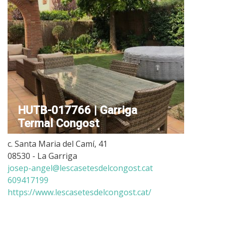
HUTB-017766 | Garriga
Termal Congost
c. Santa Maria del Camí, 41
08530 - La Garriga
josep-angel@lescasetesdelcongost.cat
609417199
https://www.lescasetesdelcongost.cat/