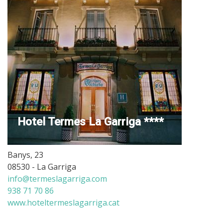
Hotel Termes La Garriga ****
Banys, 23
08530 - La Garriga
info@termeslagarriga.com
938 71 70 86
www.hoteltermeslagarriga.cat