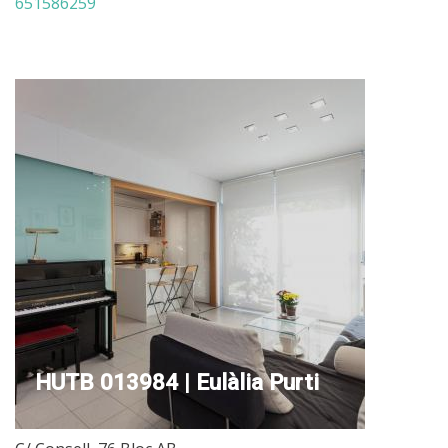
651586259
HUTB 013984 | Eulàlia Purti