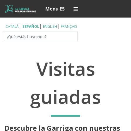
Pasar
Í
Menu ES
al
contenido
principal
CATALÀ
ESPAÑOL
ENGLISH
FRANÇAIS
Buscar
Visitas
guiadas
Descubre la Garriga con nuestras