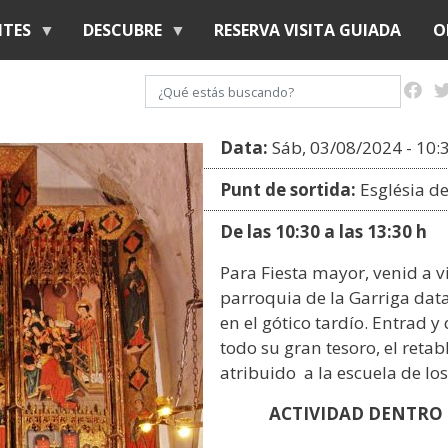
Pasar
NTES
DESCUBRE
RESERVA VISITA GUIADA
O
al
contenido
Buscar
principal
Data:
Sáb, 03/08/2024 - 10:
Punt de sortida:
Església d
De las 10:30 a las 13:30 h
Para Fiesta mayor, venid a vi
parroquia de la Garriga data
en el gótico tardío. Entrad 
todo su gran tesoro, el reta
atribuido a la escuela de los
ACTIVIDAD DENTRO 