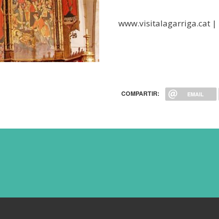
www.visitalagarriga.cat |
COMPARTIR:
EMAIL