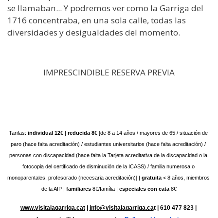
se llamaban... Y podremos ver como la Garriga del
1716 concentraba, en una sola calle, todas las
diversidades y desigualdades del momento.
IMPRESCINDIBLE RESERVA PREVIA
Tarifas:
 individual 12€
 |
 reducida 8€
 [de 8 a 14 años / mayores de 65 / situación de 
paro (hace falta acreditación) / estudiantes universitarios (hace falta acreditación) / 
personas con discapacidad (hace falta la Tarjeta acreditativa de la discapacidad o la 
fotocopia del certificado de disminución de la ICASS) / familia numerosa o 
monoparentales, profesorado (necesaria acreditación)] | 
gratuita 
< 8 años, miembros 
de la AIP | 
familiares 
8€/família | 
especiales con cata
 8€
www.visitalagarriga.cat
 | 
info@visitalagarriga.ca
t | 610 477 823 | 