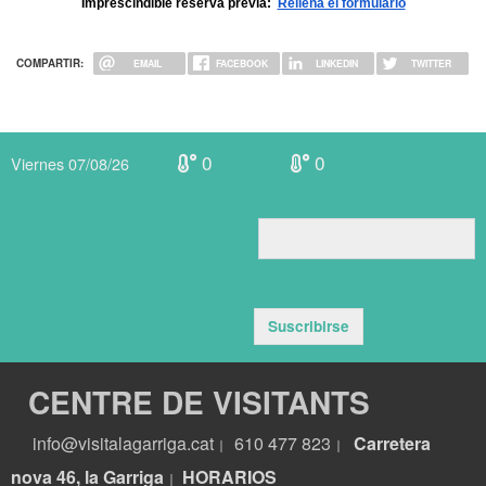
Imprescindible reserva previa: 
Rellena el formulario
COMPARTIR:
EMAIL
FACEBOOK
LINKEDIN
TWITTER
0
0
Viernes 07/08/26
Suscribirse
CENTRE DE VISITANTS
info@visitalagarriga.cat
610 477 823
Carretera
|
|
nova 46, la Garriga
HORARIOS
|