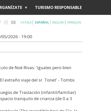
RGANÍZATE
TURISMO RESPONSABLE
CATALÀ
ESPAÑOL
ENGLISH
FRANÇAIS
/05/2026 - 19:00
ulo de Noé Rivas: 'Iguales pero bien
El extraño viaje del sr. Tonet' - Tombs
uegos de Traslación (infantil/familiar)
spacio tranquilo de crianza (de 0 a 3
ectáculo 'The incredible box' de Cía. la