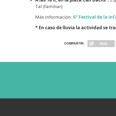
Tal (familiar)
Más información:
6º Festival de la in
* En caso de lluvia la actividad se t
COMPARTIR:
EMAIL