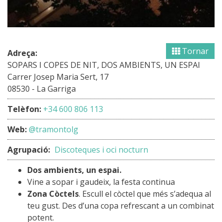
Tornar
Adreça:
SOPARS I COPES DE NIT, DOS AMBIENTS, UN ESPAI
Carrer Josep Maria Sert, 17
08530 - La Garriga
Telèfon:
+34 600 806 113
Web:
@tramontolg
Agrupació:
Discoteques i oci nocturn
Dos ambients, un espai.
Vine a sopar i gaudeix, la festa continua
Zona Còctels
. Escull el còctel que més s’adequa al
teu gust. Des d’una copa refrescant a un combinat
potent.