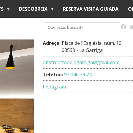
Vés
TS
DESCOBREIX
RESERVA VISITA GUIADA
O
al
contingut
Cerca
Adreça:
Plaça de l'Església, núm. 10
08530 - La Garriga
onstreetfoodlagarriga@gmail.com
Telèfon:
93 046 39 24
Instagram