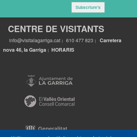
Subscriure's
CENTRE DE VISITANTS
info@visitalagarriga.cat
610 477 823
Carretera
|
|
nova 46, la Garriga
HORARIS
|