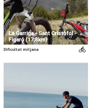
La Garriga - Sant Cristòfol -
Figaró (17,8km)
Dificultat mitjana