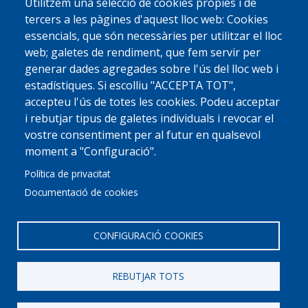
Utilitzem una selecció de cookies pròpies i de
tercers a les pàgines d'aquest lloc web: Cookies
essencials, que són necessàries per utilitzar el lloc
web; galetes de rendiment, que fem servir per
generar dades agregades sobre l'ús del lloc web i
estadístiques. Si escolliu "ACCEPTA TOT",
accepteu l'ús de totes les cookies. Podeu acceptar
i rebutjar tipus de galetes individuals i revocar el
vostre consentiment per al futur en qualsevol
moment a "Configuració".
Política de privacitat
Documentació de cookies
CONFIGURACIÓ COOKIES
REBUTJAR TOTS
© 2022 Ajuntament La Garriga
Avis legal
Protecció de dades
Política de Cookies
Implementat per
Perception