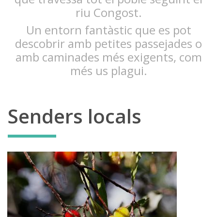
riu Congost.
Un entorn fantàstic que es pot
descobrir amb petites passejades o
amb caminades més exigents, com
més us plagui.
Senders locals