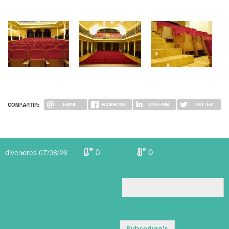
COMPARTIR:
EMAIL
FACEBOOK
LINKEDIN
TWITTER
0
0
divendres 07/08/26
Subscriure's