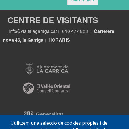
CENTRE DE VISITANTS
info@visitalagarriga.cat
610 477 823
Carretera
|
|
nova 46, la Garriga
HORARIS
|
Utilitzem una selecció de cookies pròpies i de