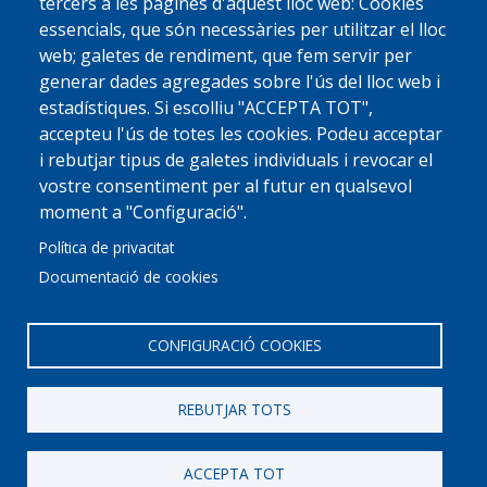
tercers a les pàgines d'aquest lloc web: Cookies
essencials, que són necessàries per utilitzar el lloc
web; galetes de rendiment, que fem servir per
generar dades agregades sobre l'ús del lloc web i
estadístiques. Si escolliu "ACCEPTA TOT",
accepteu l'ús de totes les cookies. Podeu acceptar
i rebutjar tipus de galetes individuals i revocar el
vostre consentiment per al futur en qualsevol
moment a "Configuració".
Política de privacitat
Documentació de cookies
CONFIGURACIÓ COOKIES
REBUTJAR TOTS
© 2022 Ajuntament La Garriga
Avis legal
Protecció de dades
Política de Cookies
Implementat per
Perception
ACCEPTA TOT