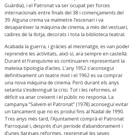
Guàrdia), i el Patronat va ser ocupat per forces
internacionals entre finals del 38 i començaments del
39. Alguna crema va malmetre l’escenari i va
desaparèixer la màquina de cinema, a més del vestuari,
cadires de la llotja, decorats i tota la biblioteca teatral.
Acabada la guerra, i gràcies al mecenatge, es van poder
reprendre les activitats, això sí, ara sempre en castellà.
Durant el franquisme es continuaren representant la
mateixa tipologia d’actes. L’any 1952 s’aconseguí
definitivament un teatre mixt i el 1962 es va comprar
una nova màquina de cinema. Però durant els anys
setanta s’esdevingué la crisi. Tot i les reformes, el
dèficit va anar creixent i el públic no responia. La
campanya “Salvem el Patronat” (1978) aconseguí evitar
un tancament que no es produí fins al Nadal de 1990.
Tres anys més tard, l’Ajuntament comprà el Patronat
Parroquial i, després d’un període d’abandonament i
d’unes llargues reformes, reprengué les seves