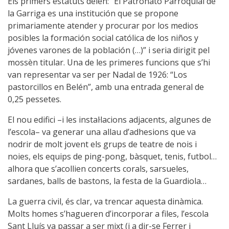
Els primers estatuts deien: “El Patronato Parroquial de
la Garriga es una institución que se propone
primariamente atender y procurar por los medios
posibles la formación social católica de los niños y
jóvenes varones de la población (…)” i seria dirigit pel
mossèn titular. Una de les primeres funcions que s’hi
van representar va ser per Nadal de 1926: “Los
pastorcillos en Belén”, amb una entrada general de
0,25 pessetes.
El nou edifici –i les instal·lacions adjacents, algunes de
l’escola– va generar una allau d’adhesions que va
nodrir de molt jovent els grups de teatre de nois i
noies, els equips de ping-pong, bàsquet, tenis, futbol…
alhora que s’acollien concerts corals, sarsueles,
sardanes, balls de bastons, la festa de la Guardiola…
La guerra civil, és clar, va trencar aquesta dinàmica.
Molts homes s’hagueren d’incorporar a files, l’escola
Sant Lluís va passar a ser mixt (i a dir-se Ferrer i