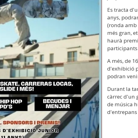
Es tracta d'
anys, podran
(ronda amb el
més gran, et
haurà premis 
participants
A més, de 16
d'exhibició 
podran venir
Durant la ta
càrrec d'un 
de música h
d'entrepans 