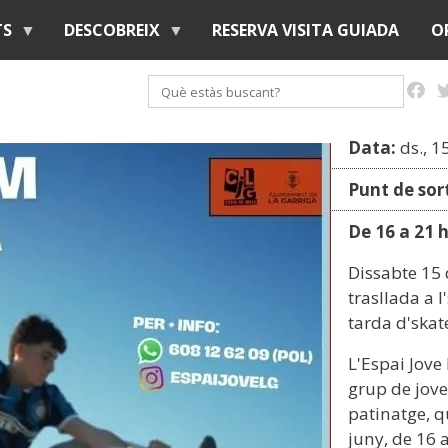
Vés
TS
DESCOBREIX
RESERVA VISITA GUIADA
O
al
contingut
Cerca
Data:
ds., 1
Punt de sor
De 16 a 21 
Dissabte 15 d
trasllada a 
tarda d'skat
L'Espai Jove
grup de jove
patinatge, q
juny, de 16 