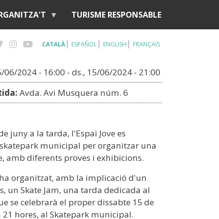
RGANITZA'T
TURISME RESPONSABLE
CATALÀ
ESPAÑOL
ENGLISH
FRANÇAIS
5/06/2024 - 16:00
-
ds., 15/06/2024 - 21:00
tida:
Avda. Avi Musquera núm. 6
h
e juny a la tarda, l'Espai Jove es
l'skatepark municipal per organitzar una
e, amb diferents proves i exhibicions.
 ha organitzat, amb la implicació d'un
s, un Skate Jam, una tarda dedicada al
ue se celebrarà el proper dissabte 15 de
a 21 hores, al Skatepark municipal.