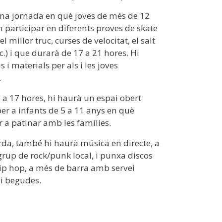
una jornada en què joves de més de 12
 participar en diferents proves de skate
 millor truc, curses de velocitat, el salt
c.) i que durarà de 17 a 21 hores. Hi
i materials per als i les joves
.
 a 17 hores, hi haurà un espai obert
per a infants de 5 a 11 anys en què
 a patinar amb les famílies.
rda, també hi haurà música en directe, a
grup de rock/punk local, i punxa discos
ip hop, a més de barra amb servei
i begudes.