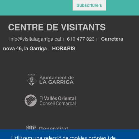
Subscriure's
CENTRE DE VISITANTS
info@visitalagarriga.cat
610 477 823
Carretera
|
|
nova 46, la Garriga
HORARIS
|
Utilitzem una selecció de cookies pròpies i de