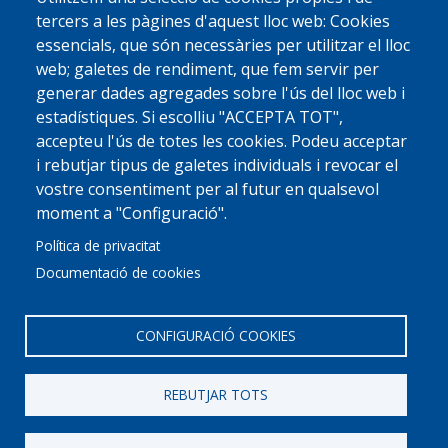
tercers a les pàgines d'aquest lloc web: Cookies
essencials, que són necessàries per utilitzar el lloc
web; galetes de rendiment, que fem servir per
generar dades agregades sobre l'ús del lloc web i
estadístiques. Si escolliu "ACCEPTA TOT",
accepteu l'ús de totes les cookies. Podeu acceptar
i rebutjar tipus de galetes individuals i revocar el
vostre consentiment per al futur en qualsevol
moment a "Configuració".
Política de privacitat
Documentació de cookies
CONFIGURACIÓ COOKIES
REBUTJAR TOTS
© 2022 Ajuntament La Garriga
Avis legal
Protecció de dades
Política de Cookies
Implementat per
Perception