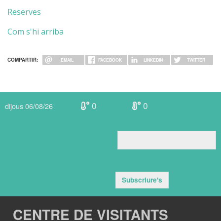
Reserves
Com s'hi arriba
COMPARTIR:
EMAIL
FACEBOOK
LINKEDIN
TWITTER
0
0
dijous 06/08/26
Subscriure's
CENTRE DE VISITANTS