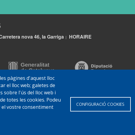
S
Carretera nova 46, la Garriga
HORA
IRE
|
 les pàgines d'aquest lloc
ar el lloc web; galetes de
sobre l'ús del lloc web i
 de totes les cookies. Podeu
CONFIGURACIÓ COOKIES
ar el vostre consentiment
 Garriga
Avis legal
Protecció de dades
Política de Cookies
Impl