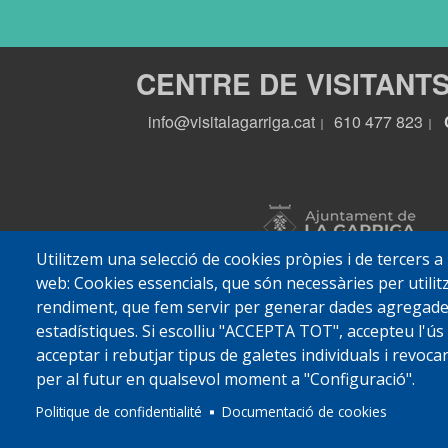
CENTRE DE VISITANT
info@visitalagarriga.cat
610 477 823
|
|
Utilitzem una selecció de cookies pròpies i de tercers a
web: Cookies essencials, que són necessàries per utilitz
rendiment, que fem servir per generar dades agregades 
estadístiques. Si escolliu "ACCEPTA TOT", accepteu l'ús
acceptar i rebutjar tipus de galetes individuals i revoc
per al futur en qualsevol moment a "Configuració".
© 2022 Ajuntament La
Politique de confidentialité
Documentació de cookies