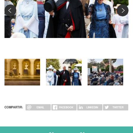
Desfilada de persones amb vestuari
d'estiueig
COMPARTIR:
EMAIL
FACEBOOK
LINKEDIN
TWITTER