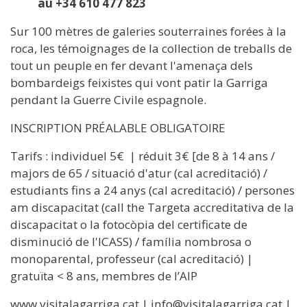
au +34 610 477 823
Sur 100 mètres de galeries souterraines forées à la
roca, les témoignages de la collection de treballs de
tout un peuple en fer devant l'amenaça dels
bombardeigs feixistes qui vont patir la Garriga
pendant la Guerre Civile espagnole.
INSCRIPTION PRÉALABLE OBLIGATOIRE
Tarifs : individuel 5€ | réduit 3€ [de 8 à 14 ans /
majors de 65 / situació d'atur (cal acreditació) /
estudiants fins a 24 anys (cal acreditació) / persones
am discapacitat (call the Targeta accreditativa de la
discapacitat o la fotocòpia del certificate de
disminució de l'ICASS) / família nombrosa o
monoparental, professeur (cal acreditació) |
gratuïta < 8 ans, membres de l’AIP
www.visitalagarriga.cat | info@visitalagarriga.cat |