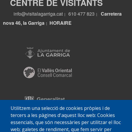
CENTRE DE VISITANTS
info@visitalagarriga.cat
610 477 823
Carretera
|
|
nova 46, la Garriga
HORA
IRE
|
Utilitzem una selecció de cookies pròpies i de
tercers a les pàgines d'aquest lloc web: Cookies
essencials, que són necessàries per utilitzar el lloc
web; galetes de rendiment, que fem servir per