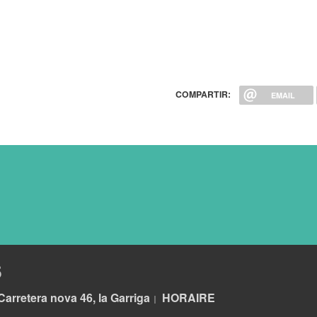
COMPARTIR:
EMAIL
S
Carretera nova 46, la Garriga
HORA
IRE
|