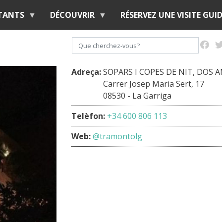
Aller
ITANTS
DÉCOUVRIR
RÉSERVEZ UNE VISITE GUID
au
contenu
Rechercher
principal
Adreça:
SOPARS I COPES DE NIT, DOS 
Carrer Josep Maria Sert, 17
08530 - La Garriga
Telèfon:
+34 600 806 113
Web:
@tramontolg