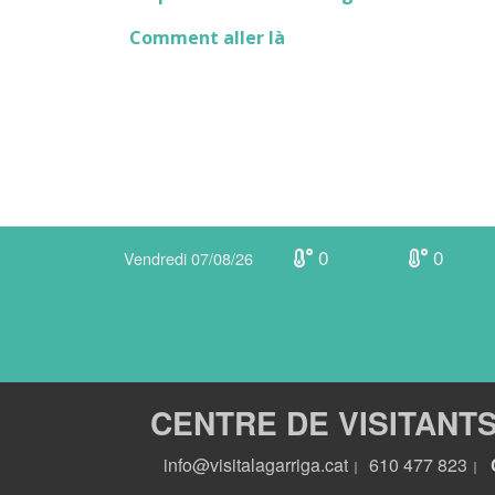
Comment aller là
0
0
Vendredi 07/08/26
CENTRE DE VISITANT
info@visitalagarriga.cat
610 477 823
|
|