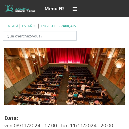
Aller
Í
Menu FR
au
contenu
principal
CATALÀ
ESPAÑOL
ENGLISH
FRANÇAIS
Rechercher
Data:
ven 08/11/2024 - 17:00
-
lun 11/11/2024 - 20:00