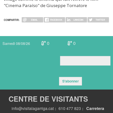
"Cinema Paraíso" de Giuseppe Tornatore
COMPARTIR:
EMAIL
FACEBOOK
LINKEDIN
TWITTER
0
0
Samedi 08/08/26
S'abonner
CENTRE DE VISITANTS
info@visitalagarriga.cat
610 477 823
Carretera
|
|