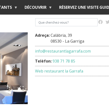
Aller
ITANTS
DÉCOUVRIR
RÉSERVEZ UNE VISITE GUID
au
contenu
Rechercher
principal
Adreça:
Calàbria, 39
08530 - La Garriga
info@restaurantlagarrafa.com
Telèfon:
938 71 78 85
Web restaurant la Garrafa