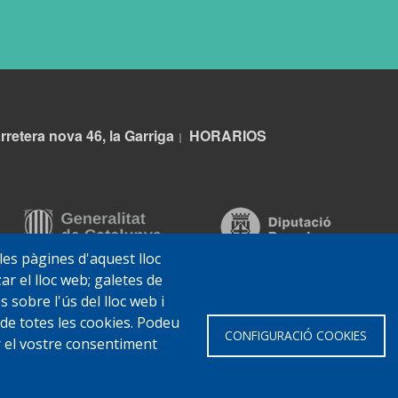
rretera nova 46, la Garriga
HORARIOS
|
 les pàgines d'aquest lloc
ar el lloc web; galetes de
sobre l'ús del lloc web i
 de totes les cookies. Podeu
CONFIGURACIÓ COOKIES
ar el vostre consentiment
 Garriga
Avis legal
Protecció de dades
Política de Cookies
Impl