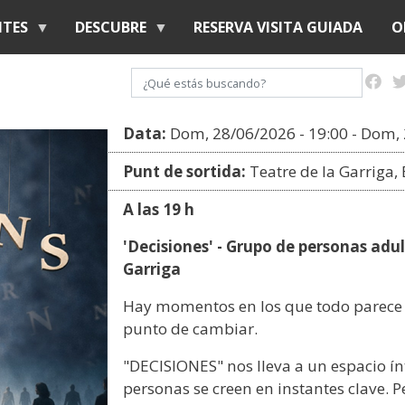
Pasar
NTES
DESCUBRE
RESERVA VISITA GUIADA
O
al
contenido
Buscar
principal
Data:
Dom, 28/06/2026 - 19:00
-
Dom, 
Punt de sortida:
Teatre de la Garriga, 
A las 19 h
'Decisiones' - Grupo de personas adul
Garriga
Hay momentos en los que todo parece 
punto de cambiar.
"DECISIONES" nos lleva a un espacio ín
personas se creen en instantes clave. 