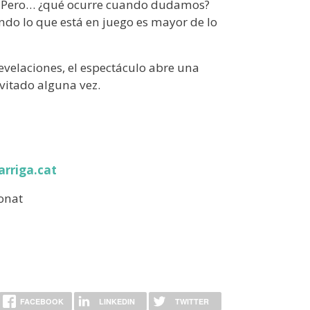
r. Pero… ¿qué ocurre cuando dudamos?
do lo que está en juego es mayor de lo
revelaciones, el espectáculo abre una
vitado alguna vez.
rriga.cat
ronat
FACEBOOK
LINKEDIN
TWITTER