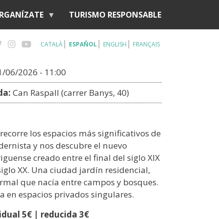
RGANÍZATE
TURISMO RESPONSABLE
CATALÀ
ESPAÑOL
ENGLISH
FRANÇAIS
/06/2026 - 11:00
da:
Can Raspall (carrer Banys, 40)
 recorre los espacios más significativos de
dernista y nos descubre el nuevo
guense creado entre el final del siglo XIX
 siglo XX. Una ciudad jardín residencial,
ermal que nacía entre campos y bosques.
ita en espacios privados singulares.
vidual 5€ | reducida 3€