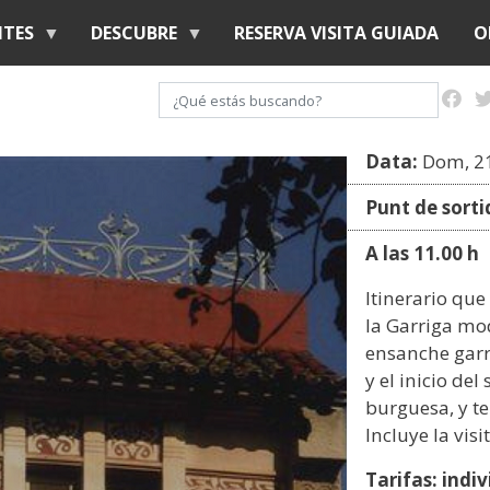
Pasar
NTES
DESCUBRE
RESERVA VISITA GUIADA
O
al
contenido
Buscar
principal
Data:
Dom, 21
Punt de sorti
A las 11.00 h
Itinerario que
la Garriga mo
ensanche garri
y el inicio del
burguesa, y t
Incluye la vis
Tarifas: indi