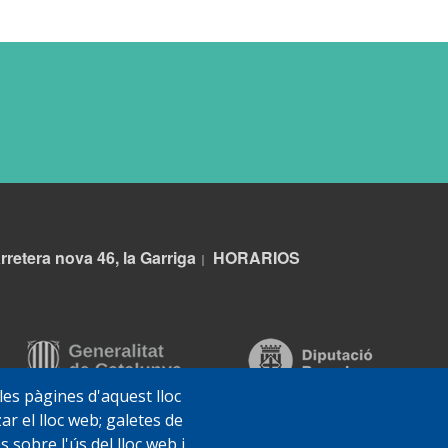
rretera nova 46, la Garriga
HORARIOS
|
 les pàgines d'aquest lloc
ar el lloc web; galetes de
sobre l'ús del lloc web i