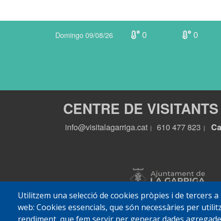
0
0
Domingo 09/08/26
CENTRE DE VISITANTS
info@visitalagarriga.cat
610 477 823
Ca
|
|
Utilitzem una selecció de cookies pròpies i de tercers a
web: Cookies essencials, que són necessàries per utilitz
rendiment, que fem servir per generar dades agregades 