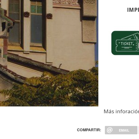
IMP
Imagen
Más inforació
COMPARTIR:
EMAIL