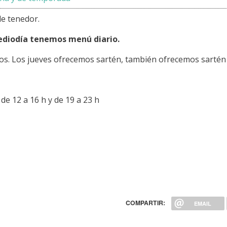
e tenedor.
ediodía tenemos menú diario.
ros. Los jueves ofrecemos sartén, también ofrecemos sartén 
de 12 a 16 h y de 19 a 23 h
COMPARTIR:
EMAIL