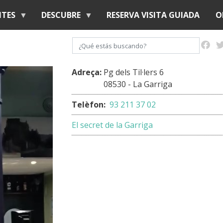
Pasar
NTES
DESCUBRE
RESERVA VISITA GUIADA
O
al
contenido
Buscar
principal
Adreça:
Pg dels Til·lers 6
08530 - La Garriga
Telèfon:
93 211 37 02
El secret de la Garriga