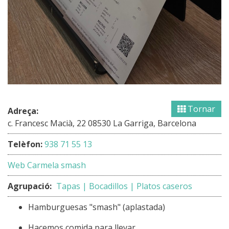
Tornar
Adreça:
c. Francesc Macià, 22 08530 La Garriga, Barcelona
Telèfon:
938 71 55 13
Web Carmela smash
Agrupació:
Tapas | Bocadillos | Platos caseros
Hamburguesas "smash" (aplastada)
Hacemos comida para llevar