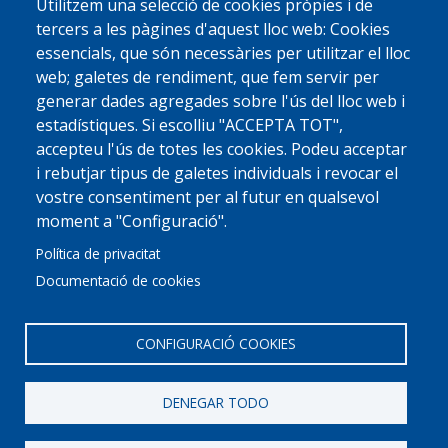
Utilitzem una selecció de cookies pròpies i de
tercers a les pàgines d'aquest lloc web: Cookies
essencials, que són necessàries per utilitzar el lloc
web; galetes de rendiment, que fem servir per
generar dades agregades sobre l'ús del lloc web i
estadístiques. Si escolliu "ACCEPTA TOT",
accepteu l'ús de totes les cookies. Podeu acceptar
i rebutjar tipus de galetes individuals i revocar el
vostre consentiment per al futur en qualsevol
moment a "Configuració".
Política de privacitat
Documentació de cookies
CONFIGURACIÓ COOKIES
DENEGAR TODO
© 2022 Ajuntament La Garriga
Avis legal
Protecció de dades
Política de Cookies
Implementat per
Perception