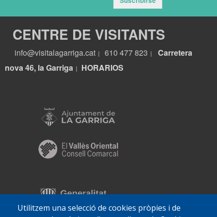
Suscribirse
CENTRE DE VISITANTS
info@visitalagarriga.cat
610 477 823
Carretera
|
|
nova 46, la Garriga
HORARIOS
|
Utilitzem una selecció de cookies pròpies i de