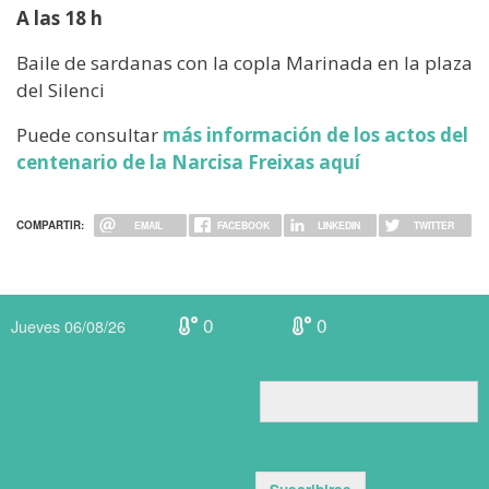
A las 18 h
Baile de sardanas con la copla Marinada en la plaza
del Silenci
Puede consultar
más información de los actos del
centenario de la Narcisa Freixas aquí
COMPARTIR:
EMAIL
FACEBOOK
LINKEDIN
TWITTER
0
0
Jueves 06/08/26