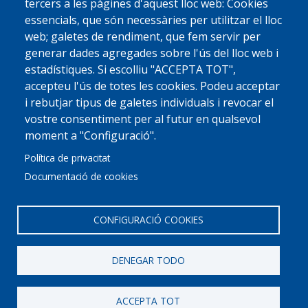
tercers a les pàgines d'aquest lloc web: Cookies
essencials, que són necessàries per utilitzar el lloc
web; galetes de rendiment, que fem servir per
generar dades agregades sobre l'ús del lloc web i
estadístiques. Si escolliu "ACCEPTA TOT",
accepteu l'ús de totes les cookies. Podeu acceptar
i rebutjar tipus de galetes individuals i revocar el
vostre consentiment per al futur en qualsevol
moment a "Configuració".
Política de privacitat
Documentació de cookies
CONFIGURACIÓ COOKIES
DENEGAR TODO
© 2022 Ajuntament La Garriga
Avis legal
Protecció de dades
Política de Cookies
Implementat per
Perception
ACCEPTA TOT