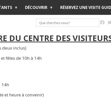
Aller
ITANTS
DÉCOUVRIR
RÉSERVEZ UNE VISITE GUID
au
contenu
Rechercher
principal
E DU CENTRE DES VISITEUR
es deux inclus)
et fêtes de 10h à 14h
à 14h
te et heure à convenir)