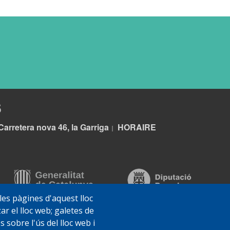
S
Carretera nova 46, la Garriga
HORA
IRE
|
 les pàgines d'aquest lloc
ar el lloc web; galetes de
sobre l'ús del lloc web i