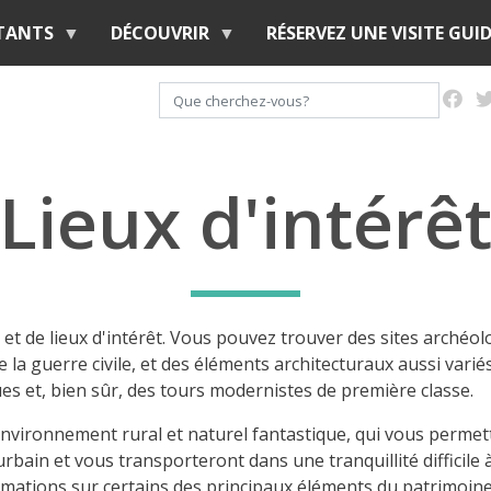
Aller
ITANTS
DÉCOUVRIR
RÉSERVEZ UNE VISITE GUID
au
contenu
Rechercher
principal
Lieux d'intérê
 et de lieux d'intérêt. Vous pouvez trouver des sites archéol
a guerre civile, et des éléments architecturaux aussi variés
es et, bien sûr, des tours modernistes de première classe.
vironnement rural et naturel fantastique, qui vous permet
bain et vous transporteront dans une tranquillité difficile 
mations sur certains des principaux éléments du patrimoine d