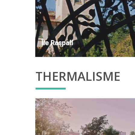
Île Raspall
THERMALISME