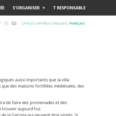
ÉE
S'ORGANISER
T RESPONSABLE
CATALÀ
ESPAÑOL
ENGLISH
FRANÇAIS
t
ogiques aussi importants que la villa
 que des maisons fortifiées médiévales, des
tra de faire des promenades et des
à trouver aujourd'hui.
e la Garriga qui peuvent être visités. Si