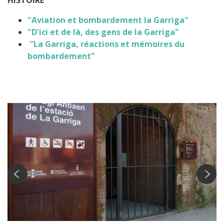
HISTOIRE
"Aviation et bombardement la Garriga"
"D'ici et de là, des gens de la Garriga"
"La Garriga, réactions et mémoires du
bombardement"