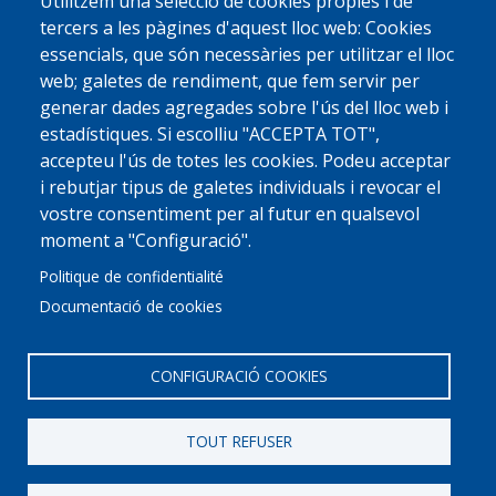
Utilitzem una selecció de cookies pròpies i de
tercers a les pàgines d'aquest lloc web: Cookies
essencials, que són necessàries per utilitzar el lloc
web; galetes de rendiment, que fem servir per
generar dades agregades sobre l'ús del lloc web i
estadístiques. Si escolliu "ACCEPTA TOT",
accepteu l'ús de totes les cookies. Podeu acceptar
i rebutjar tipus de galetes individuals i revocar el
vostre consentiment per al futur en qualsevol
moment a "Configuració".
Politique de confidentialité
Documentació de cookies
CONFIGURACIÓ COOKIES
TOUT REFUSER
© 2022 Ajuntament La Garriga
Avis legal
Protecció de dades
Política de Cookies
Implementat per
Perception