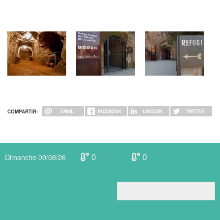
El Refugi de l'estació Foto: Ramon Ferrandis
COMPARTIR:
EMAIL
FACEBOOK
LINKEDIN
TWITTER
0
0
Dimanche 09/08/26