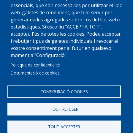
essencials, que són necessàries per utilitzar el lloc
web; galetes de rendiment, que fem servir per
generar dades agregades sobre l'ús del lloc web i
estadístiques. Si escolliu "ACCEPTA TOT",
accepteu l'ús de totes les cookies. Podeu acceptar
i rebutjar tipus de galetes individuals i revocar el
vostre consentiment per al futur en qualsevol
moment a "Configuració".
Politique de confidentialité
Documentació de cookies
CONFIGURACIÓ COOKIES
TOUT REFUSER
© 2022 Ajuntament La Garriga
Avis legal
Protecció de dades
Política de Cookies
Implementat per
Perception
TOUT ACCEPTER