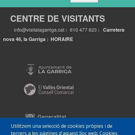
CENTRE DE VISITANTS
info@visitalagarriga.cat
610 477 823
Carretera
|
|
nova 46, la Garriga
HORA
IRE
|
Utilitzem una selecció de cookies pròpies i de
tercers a les pàgines d'aquest lloc web: Cookies