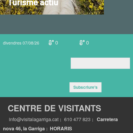
Turisme actiu
0
0
divendres 07/08/26
Subscriure's
CENTRE DE VISITANTS
info@visitalagarriga.cat
610 477 823
Carretera
|
|
nova 46, la Garriga
HORARIS
|