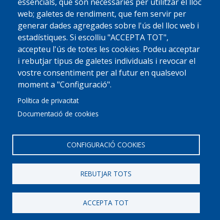
essencials, que són necessàries per utilitzar el lloc
web; galetes de rendiment, que fem servir per
generar dades agregades sobre l'ús del lloc web i
estadístiques. Si escolliu "ACCEPTA TOT",
accepteu l'ús de totes les cookies. Podeu acceptar
i rebutjar tipus de galetes individuals i revocar el
vostre consentiment per al futur en qualsevol
moment a "Configuració".
Política de privacitat
Documentació de cookies
© 2022 Ajuntament La Garriga
Avis legal
Protecció de dades
Política de Cookies
Implementat per
Perception
CONFIGURACIÓ COOKIES
REBUTJAR TOTS
ACCEPTA TOT