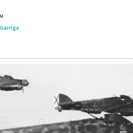
au
 Garriga