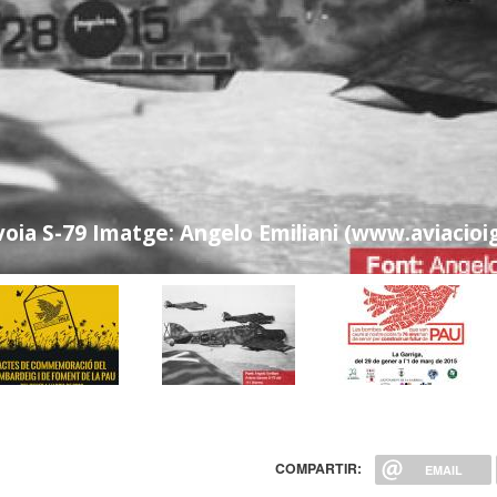
oia S-79 Imatge: Angelo Emiliani (www.aviacioi
COMPARTIR:
EMAIL