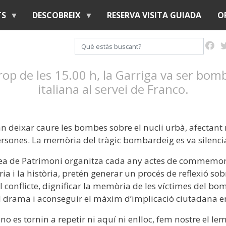
Vés
TS
DESCOBREIX
RESERVA VISITA GUIADA
O
al
contingut
Cerca
op de les 15.00 h, la Garriga va ser bomb
italiana al servei de Franco.
n deixar caure les bombes sobre el nucli urbà, afectant n
sones. La memòria del tràgic bombardeig es va silencia
rea de Patrimoni organitza cada any actes de commemor
a i la història, pretén generar un procés de reflexió sobr
conflicte, dignificar la memòria de les víctimes del bomb
l drama i aconseguir el màxim d’implicació ciutadana en 
no es tornin a repetir ni aquí ni enlloc, fem nostre el