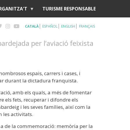
RGANITZA'T
TURISME RESPONSABLE
CATALÀ
ESPAÑOL
ENGLISH
FRANÇAIS
ardejada per l’aviació feixista
ombrosos espais, carrers i cases, i
r durant la dictadura franquista.
ació, amb els quals, a més de fomentar
e els fets, recuperar i difondre els
ardeig i les seves famílies, així com la
les activitats.
 lema de la commemoració: memòria per la