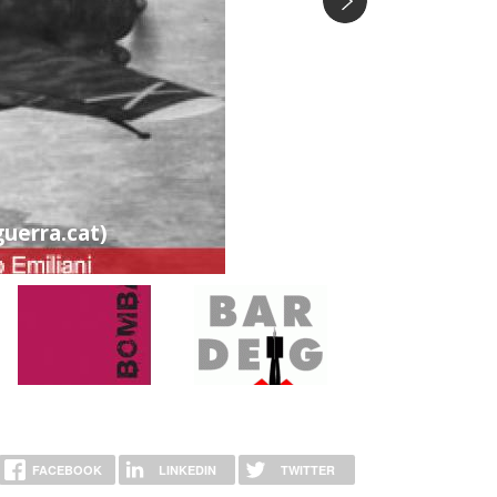
guerra.cat)
FACEBOOK
LINKEDIN
TWITTER