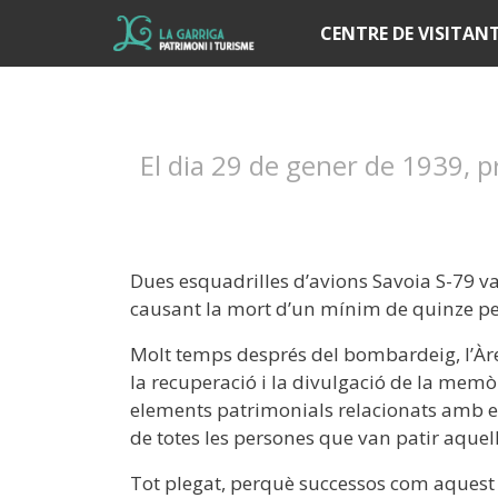
Í
CENTRE DE VISITAN
El dia 29 de gener de 1939, pr
Dues esquadrilles d’avions Savoia S-79 va
causant la mort d’un mínim de quinze per
Molt temps després del bombardeig, l’À
la recuperació i la divulgació de la memòri
elements patrimonials relacionats amb el 
de totes les persones que van patir aquel
Tot plegat, perquè successos com aquest 