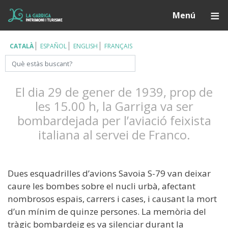
Vés
Í
Menú
al
contingut
CATALÀ
ESPAÑOL
ENGLISH
FRANÇAIS
Cerca
El dia 29 de gener de 1939, prop de
les 15.00 h, la Garriga va ser
bombardejada per l’aviació feixista
italiana al servei de Franco.
Dues esquadrilles d’avions Savoia S-79 van deixar
caure les bombes sobre el nucli urbà, afectant
nombrosos espais, carrers i cases, i causant la mort
d’un mínim de quinze persones. La memòria del
tràgic bombardeig es va silenciar durant la