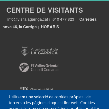
CENTRE DE VISITANTS
info@visitalagarriga.cat
610 477 823
Carretera
|
|
nova 46, la Garriga
HORARIS
|
Utilitzem una selecció de cookies pròpies i de
tercers a les pàgines d'aquest lloc web: Cookies
essencials, que són necessàries per utilitzar el lloc