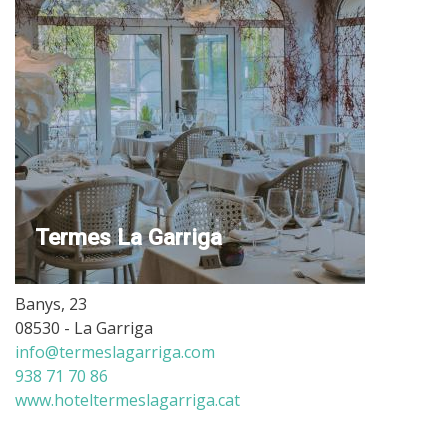
Termes La Garriga
Banys, 23
08530 - La Garriga
info@termeslagarriga.com
938 71 70 86
www.hoteltermeslagarriga.cat