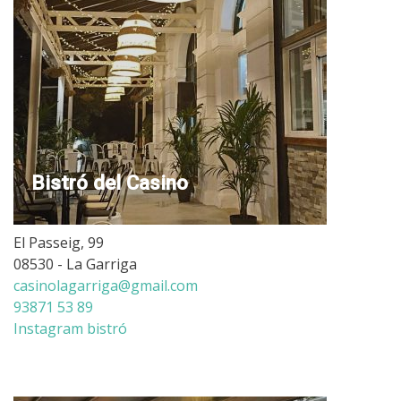
Bistró del Casino
El Passeig, 99
08530 - La Garriga
casinolagarriga@gmail.com
93871 53 89
Instagram bistró