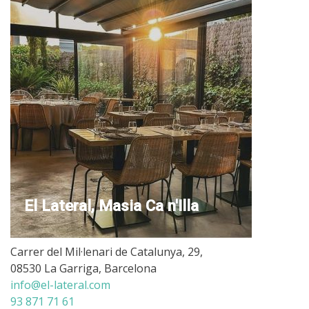
El Lateral, Masia Ca n'Illa
Carrer del Mil·lenari de Catalunya, 29,
08530 La Garriga, Barcelona
info@el-lateral.com
93 871 71 61