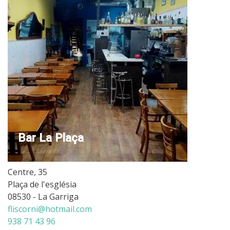
Bar La Plaça
Centre, 35
Plaça de l'església
08530 - La Garriga
fliscorni@hotmail.com
938 71 43 96