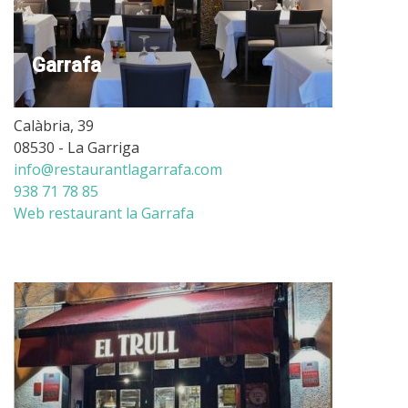
Garrafa
Calàbria, 39
08530 - La Garriga
info@restaurantlagarrafa.com
938 71 78 85
Web restaurant la Garrafa