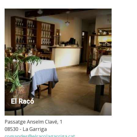
El Racó
Passatge Anselm Clavé, 1
08530 - La Garriga
comandes@elracolagarriga.cat