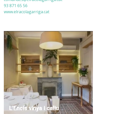
93 871 65 56
www.elracolagarriga.cat
L'Encís vinya i caliu