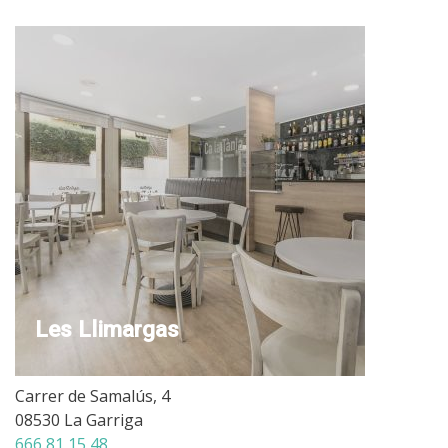
Les Llimargas
Carrer de Samalús, 4
08530 La Garriga
666 81 15 48