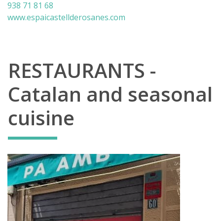
938 71 81 68
www.espaicastellderosanes.com
RESTAURANTS -
Catalan and seasonal
cuisine