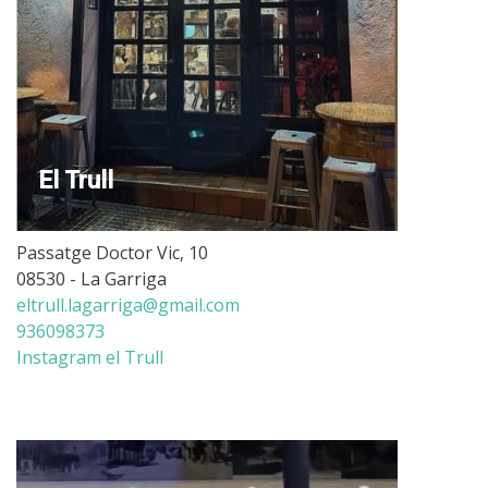
El Trull
Passatge Doctor Vic, 10
08530 - La Garriga
eltrull.lagarriga@gmail.com
936098373
Instagram el Trull