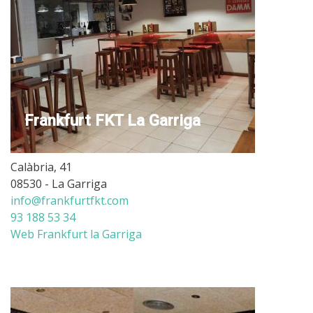
Frankfurt FKT La Garriga
Calàbria, 41
08530 - La Garriga
info@frankfurtfkt.com
93 188 53 34
Web Frankfurt la Garriga