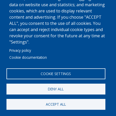
Calàbria, 24
data on website use and statistics; and marketing
08530 - La Garriga
cookies, which are used to display relevant
93 609 67 50
content and advertising. If you choose "ACCEPT
El Cau de l'Albert
ALL", you consent to the use of all cookies. You
can accept and reject individual cookie types and
revoke your consent for the future at any time at
"Settings".
Privacy policy
Cookie documentation
COOKIE SETTINGS
DENY ALL
ACCEPT ALL