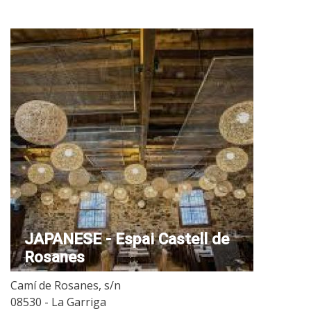
JAPANESE - Espai Castell de
Rosanes
Camí de Rosanes, s/n
08530 - La Garriga