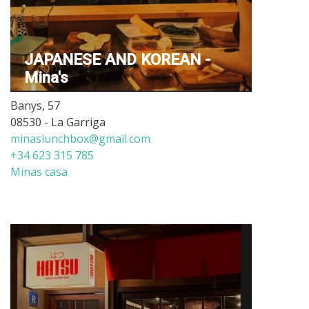
JAPANESE AND KOREAN -
Mina's
Banys, 57
08530 - La Garriga
minaslunchbox@gmail.com
+34 623 315 785
Minas casa