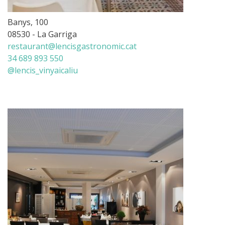
Banys, 100
08530 - La Garriga
restaurant@lencisgastronomic.cat
34 689 893 550
@lencis_vinyaicaliu