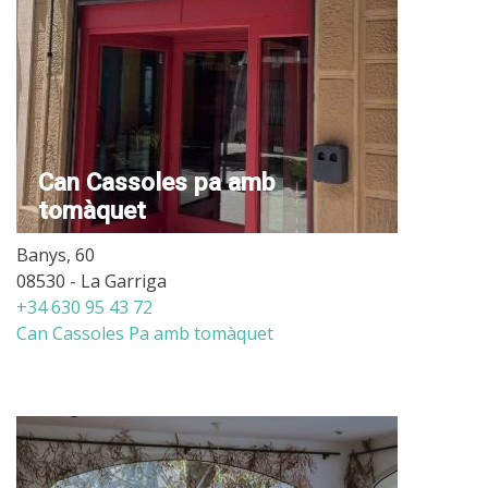
Can Cassoles pa amb
tomàquet
Banys, 60
08530 - La Garriga
+34 630 95 43 72
Can Cassoles Pa amb tomàquet