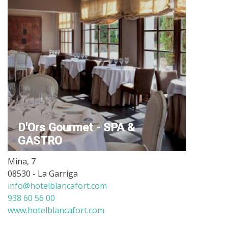
D'Ors Gourmet - SPA &
GASTRO
Mina, 7
08530 - La Garriga
info@hotelblancafort.com
938 60 56 00
www.hotelblancafort.com