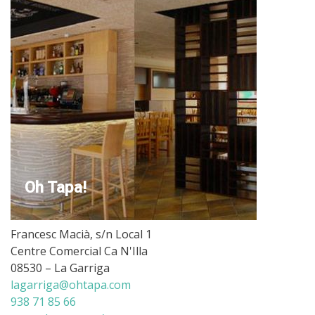
Oh Tapa!
Francesc Macià, s/n Local 1
Centre Comercial Ca N'Illa
08530 – La Garriga
lagarriga@ohtapa.com
938 71 85 66