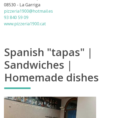
08530 - La Garriga
pizzeria1900@hotmail.es
93 840 59 09
www.pizzeria1900.cat
Spanish "tapas" |
Sandwiches |
Homemade dishes