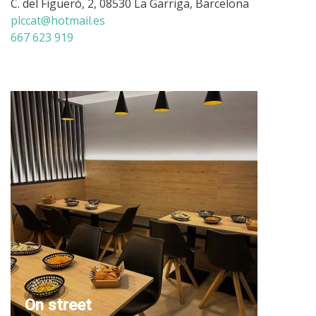
C. del Figueró, 2, 08530 La Garriga, Barcelona
plccat@hotmail.es
667 623 919
On street