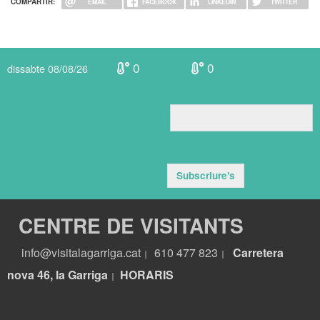
COMPARTIR:
EMAIL
FACEBOOK
LINKEDIN
TWITTER
0
0
dissabte 08/08/26
Subscriure's
CENTRE DE VISITANTS
info@visitalagarriga.cat
610 477 823
Carretera
|
|
nova 46, la Garriga
HORARIS
|