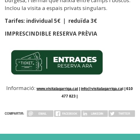
burgesa, i termal que naixia entre camps i boscos.
Inclou la visita a espais privats singulars.
Tarifes: individual 5€ | reduïda 3€
IMPRESCINDIBLE RESERVA PRÈVIA
Informació:
www.visitalagarriga.cat
 | 
info@visitalagarriga.ca
t | 610 
477 823 | 
COMPARTIR:
EMAIL
FACEBOOK
LINKEDIN
TWITTER