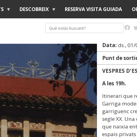
Vés
TS
DESCOBREIX
RESERVA VISITA GUIADA
O
al
contingut
Cerca
Data:
ds., 01
Punt de sorti
VESPRES D'E
A les 19h.
Itinerari que r
Garriga moder
garriguenc crea
segle XX. Una 
que naixia ent
espais privats