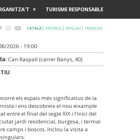
RGANITZA'T
TURISME RESPONSABLE
CATALÀ
ESPAÑOL
ENGLISH
FRANÇAIS
/08/2026 - 19:00
da:
Can Raspall (carrer Banys, 40)
STIU
ecorre els espais més significatius de la
nista i ens descobreix el nou eixample
t entre el final del segle XIX i l’inici del
ciutat jardí residencial, burgesa, i termal
re camps i boscos. Inclou la visita a
 singulars.