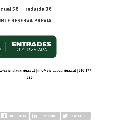
vidual 5€ | reduïda 3€
BLE RESERVA PRÈVIA
ww.visitalagarriga.cat
 | 
info@visitalagarriga.ca
t | 610 477 
823 | 
FACEBOOK
LINKEDIN
TWITTER