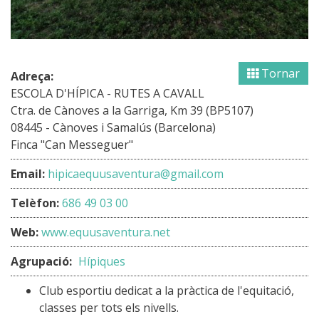
Tornar
Adreça:
ESCOLA D'HÍPICA - RUTES A CAVALL
Ctra. de Cànoves a la Garriga, Km 39 (BP5107)
08445 - Cànoves i Samalús (Barcelona)
Finca "Can Messeguer"
Email:
hipicaequusaventura@gmail.com
Telèfon:
686 49 03 00
Web:
www.equusaventura.net
Agrupació:
Hípiques
Club esportiu dedicat a la pràctica de l'equitació,
classes per tots els nivells.