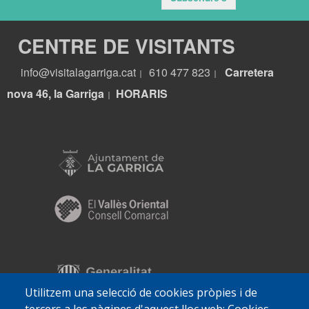
CENTRE DE VISITANTS
info@visitalagarriga.cat
610 477 823
Carretera
|
|
nova 46, la Garriga
HORARIS
|
Utilitzem una selecció de cookies pròpies i de