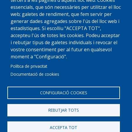
tercers a les pàgines d'aquest lloc web: Cookies
essencials, que són necessàries per utilitzar el lloc
web; galetes de rendiment, que fem servir per
generar dades agregades sobre l'ús del lloc web i
estadístiques. Si escolliu "ACCEPTA TOT",
accepteu l'ús de totes les cookies. Podeu acceptar
i rebutjar tipus de galetes individuals i revocar el
vostre consentiment per al futur en qualsevol
moment a "Configuració".
Política de privacitat
Documentació de cookies
CONFIGURACIÓ COOKIES
REBUTJAR TOTS
© 2022 Ajuntament La Garriga
Avis legal
Protecció de dades
Política de Cookies
Implementat per
Perception
ACCEPTA TOT