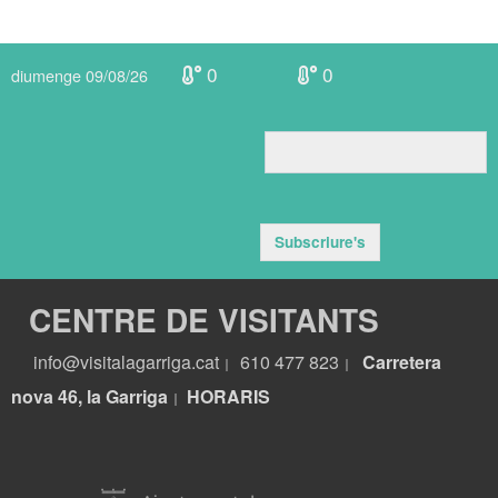
0
0
diumenge 09/08/26
Subscriure's
CENTRE DE VISITANTS
info@visitalagarriga.cat
610 477 823
Carretera
|
|
nova 46, la Garriga
HORARIS
|